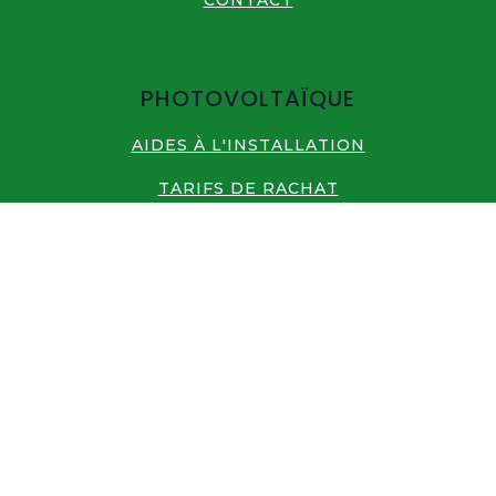
CONTACT
PHOTOVOLTAÏQUE
AIDES À L'INSTALLATION
TARIFS DE RACHAT
ENTRETIEN & MAINTENANCE
RECYCLAGE /ENVIRONNEMENT
NOS RÉALISATIONS
FAQ
CHAUFFAGE & CLIMATISATION
HOME PARTENAIRE MITSUBISHI