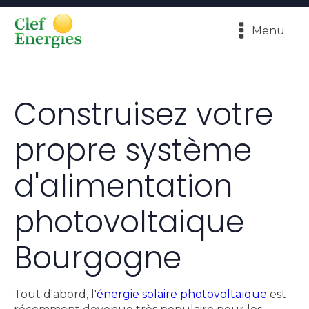
Menu
Construisez votre
propre système
d'alimentation
photovoltaique
Bourgogne
Tout d'abord, l'
énergie solaire photovoltaïque
est