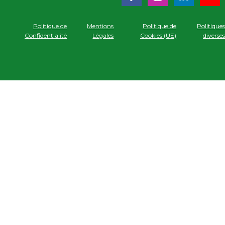
Politique de
Mentions
Politique de
Politique
Confidentialité
Légales
Cookies (UE)
diverse