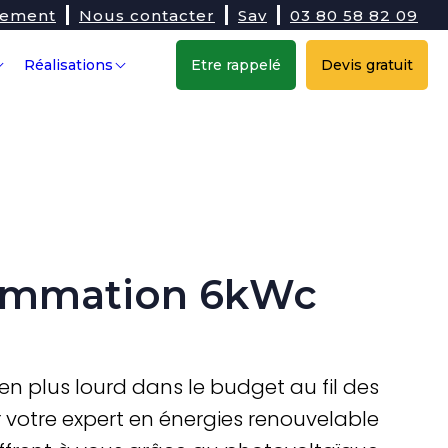
tement
Nous contacter
Sav
03 80 58 82 09
Réalisations
Etre rappelé
Devis gratuit
ommation 6kWc
s en plus lourd dans le budget au fil des
 votre expert en énergies renouvelable