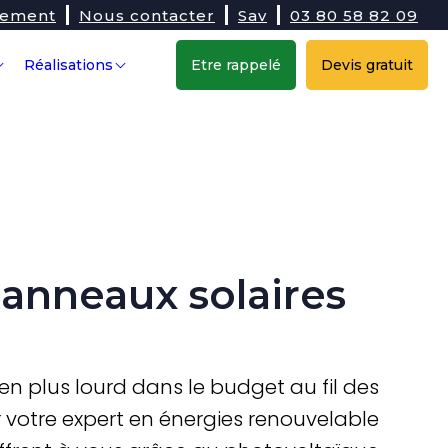
tement
Nous contacter
Sav
03 80 58 82 09
Réalisations
Etre rappelé
Devis gratuit
anneaux solaires
s en plus lourd dans le budget au fil des
 votre expert en énergies renouvelable