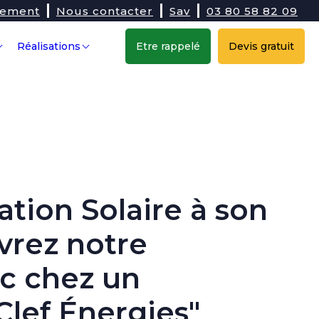
tement
Nous contacter
Sav
03 80 58 82 09
Réalisations
Etre rappelé
Devis gratuit
ion Solaire à son
vrez notre
Wc chez un
Clef Énergies"