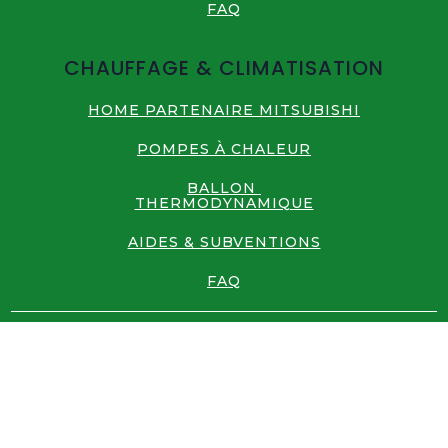
FAQ
CHAUFFAGE & CLIMATISATION
HOME PARTENAIRE MITSUBISHI
POMPES À CHALEUR
BALLON
THERMODYNAMIQUE
AIDES & SUBVENTIONS
FAQ
Politique de
Mentions
Politique de
Politique
Confidentialité
Légales
Cookies (UE)
diverse