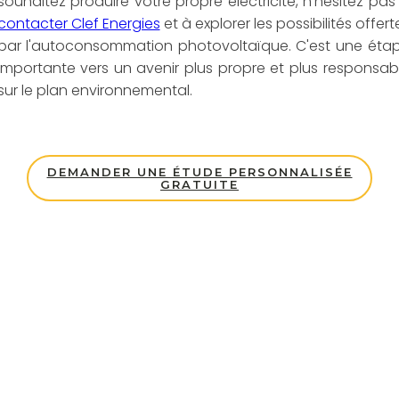
souhaitez produire votre propre électricité, n'hésitez pas
contacter Clef Energies
et à explorer les possibilités offert
par l'autoconsommation photovoltaïque. C'est une éta
importante vers un avenir plus propre et plus responsab
sur le plan environnemental.
DEMANDER UNE ÉTUDE PERSONNALISÉE
GRATUITE