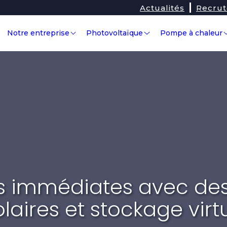
Actualités
Recru
Notre entreprise
Photovoltaïque
Pompe à chaleur
 immédiates avec de
olaires et stockage virt