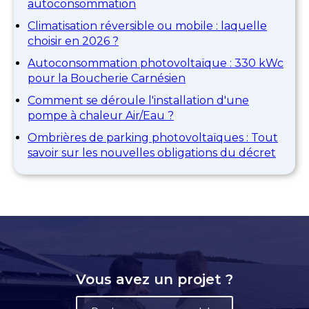
autoconsommation
Climatisation réversible ou mobile : laquelle
choisir en 2026 ?
Autoconsommation photovoltaïque : 330 kWc
pour la Boucherie Carnésien
Comment se déroule l'installation d'une
pompe à chaleur Air/Eau ?
Ombrières de parking photovoltaïques : Tout
savoir sur les nouvelles obligations du décret
Vous avez un projet ?