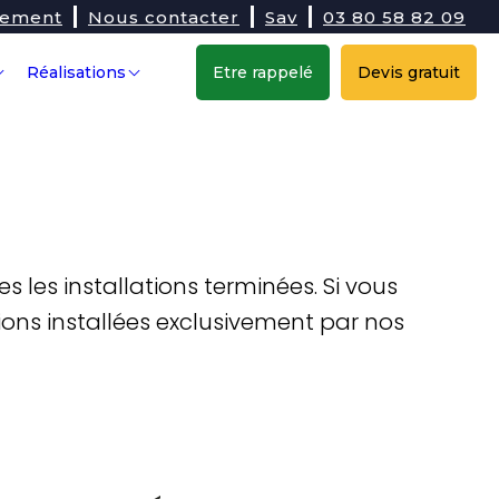
tement
Nous contacter
Sav
03 80 58 82 09
Réalisations
Etre rappelé
Devis gratuit
les installations terminées. Si vous
tions installées exclusivement par nos