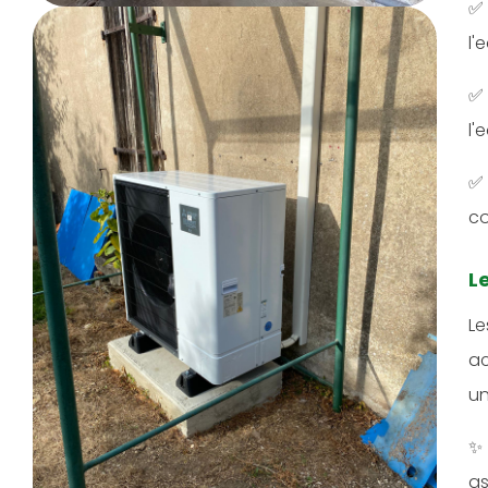
l'
l'
co
L
Le
ac
un
as