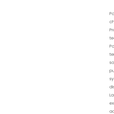
Po
ch
Pr
te
Po
te
so
pu
sy
di
La
ex
ad