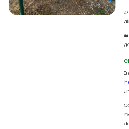

al

ga
C
En
in
un
Co
ma
do