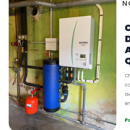
N
Q
C
co
av
én
P